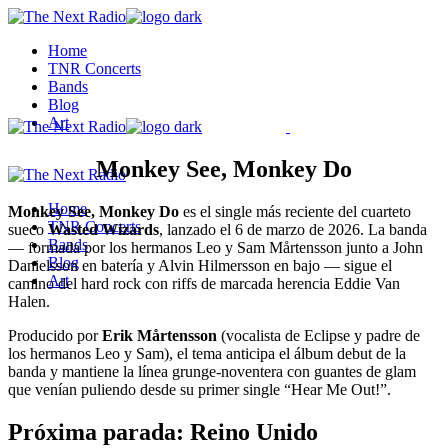
Skip
to
Home
the
TNR Concerts
content
Bands
Blog
Art
Monkey See, Monkey Do
Home
Monkey See, Monkey Do
es el single más reciente del cuarteto
TNR Concerts
sueco
Wasted Wizards
, lanzado el 6 de marzo de 2026. La banda
Bands
— formada por los hermanos Leo y Sam Mårtensson junto a John
Blog
Danielsson en batería y Alvin Hilmersson en bajo — sigue el
Art
camino del hard rock con riffs de marcada herencia Eddie Van
Halen.
Producido por
Erik Mårtensson
(vocalista de Eclipse y padre de
los hermanos Leo y Sam), el tema anticipa el álbum debut de la
banda y mantiene la línea grunge-noventera con guantes de glam
que venían puliendo desde su primer single “Hear Me Out!”.
Próxima parada: Reino Unido